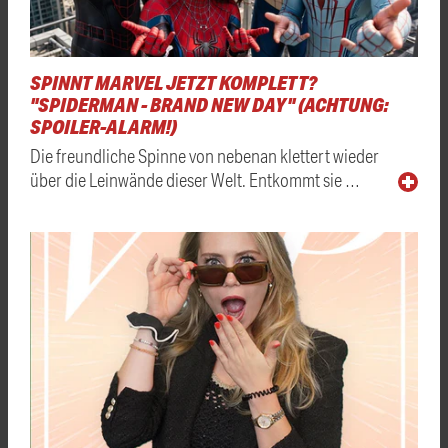
SPINNT MARVEL JETZT KOMPLETT?
"SPIDERMAN - BRAND NEW DAY" (ACHTUNG:
SPOILER-ALARM!)
Die freundliche Spinne von nebenan klettert wieder
über die Leinwände dieser Welt. Entkommt sie …