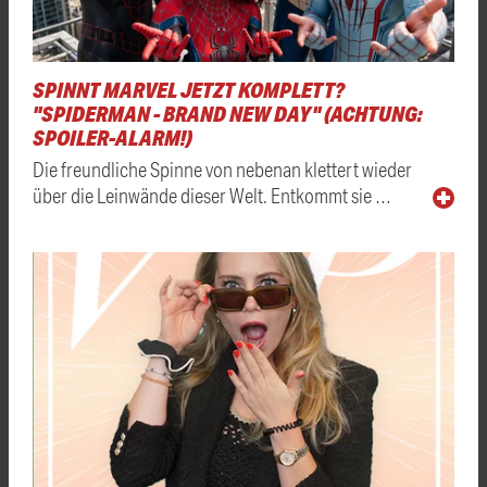
SPINNT MARVEL JETZT KOMPLETT?
"SPIDERMAN - BRAND NEW DAY" (ACHTUNG:
SPOILER-ALARM!)
Die freundliche Spinne von nebenan klettert wieder
über die Leinwände dieser Welt. Entkommt sie …