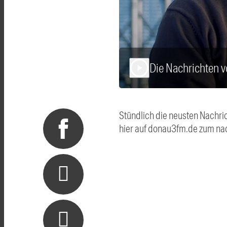
Die Nachrichten 
play_arrow
Stündlich die neusten Nachri
hier auf donau3fm.de zum na