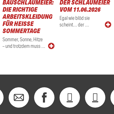
BAUSCHLAUMEIER:
DER SCHLAUMEIER
DIE RICHTIGE
VOM 11.06.2026
ARBEITSKLEIDUNG
Egal wie blöd sie
FÜR HEISSE S
scheint… der …
OMMERTAGE
Sommer, Sonne, Hitze
– und trotzdem muss …