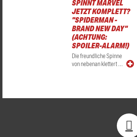
SPINNT MARVEL
JETZT KOMPLETT?
"SPIDERMAN -
BRAND NEW DAY"
(ACHTUNG:
SPOILER-ALARM!)
Die freundliche Spinne
von nebenan klettert …