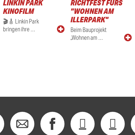
LINKIN PARK
RICHTFEST FÜRS
KINOFILM
"WOHNEN AM
ILLERPARK"
🎬🎸 Linkin Park
bringen ihre …
Beim Bauprojekt
„Wohnen am …