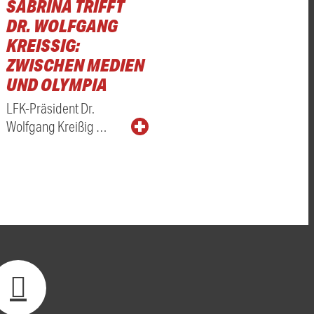
SABRINA TRIFFT
DR. WOLFGANG
KREISSIG: Z
WISCHEN MEDIEN U
ND OLYMPIA
LFK-Präsident Dr.
Wolfgang Kreißig …