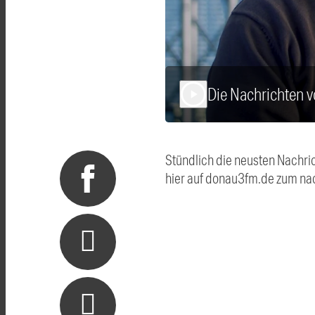
Die Nachrichten
play_arrow
Stündlich die neusten Nachri
hier auf donau3fm.de zum na