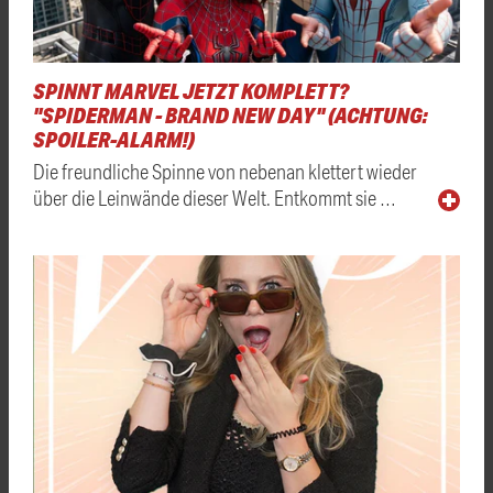
SPINNT MARVEL JETZT KOMPLETT?
"SPIDERMAN - BRAND NEW DAY" (ACHTUNG:
SPOILER-ALARM!)
Die freundliche Spinne von nebenan klettert wieder
über die Leinwände dieser Welt. Entkommt sie …