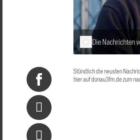
Die Nachrichten
play_arrow
Stündlich die neusten Nachri
hier auf donau3fm.de zum na