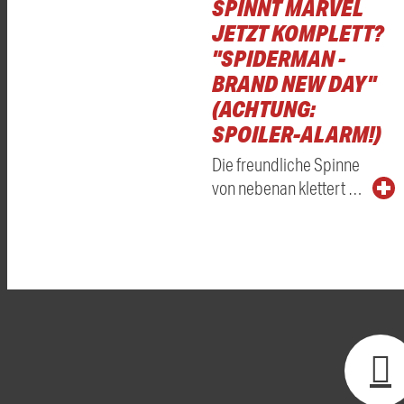
SPINNT MARVEL
JETZT KOMPLETT?
"SPIDERMAN -
BRAND NEW DAY"
(ACHTUNG:
SPOILER-ALARM!)
Die freundliche Spinne
von nebenan klettert …