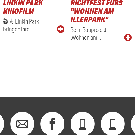
LINKIN PARK
RICHTFEST FÜRS
KINOFILM
"WOHNEN AM
ILLERPARK"
🎬🎸 Linkin Park
bringen ihre …
Beim Bauprojekt
„Wohnen am …