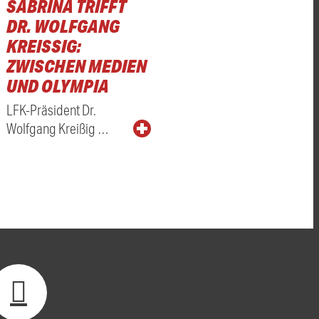
SABRINA TRIFFT
DR. WOLFGANG
KREISSIG: Z
WISCHEN MEDIEN U
ND OLYMPIA
LFK-Präsident Dr.
Wolfgang Kreißig …