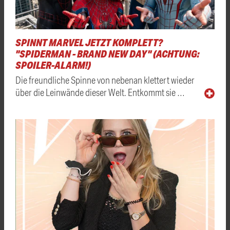
SPINNT MARVEL JETZT KOMPLETT?
"SPIDERMAN - BRAND NEW DAY" (ACHTUNG:
SPOILER-ALARM!)
Die freundliche Spinne von nebenan klettert wieder
über die Leinwände dieser Welt. Entkommt sie …