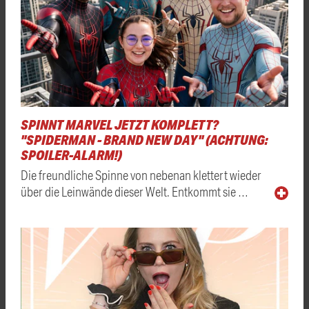
SPINNT MARVEL JETZT KOMPLETT?
"SPIDERMAN - BRAND NEW DAY" (ACHTUNG:
SPOILER-ALARM!)
Die freundliche Spinne von nebenan klettert wieder
über die Leinwände dieser Welt. Entkommt sie …