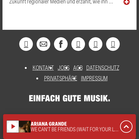
Zukunft regionaler Medien und erzählt, wie ihn …
KONTAKT
JOBS
AGB
DATENSCHUTZ
PRIVATSPHÄRE
IMPRESSUM
ARIANA GRANDE
play_arrow
WE CAN'T BE FRIENDS (WAIT FOR YOUR LOVE)