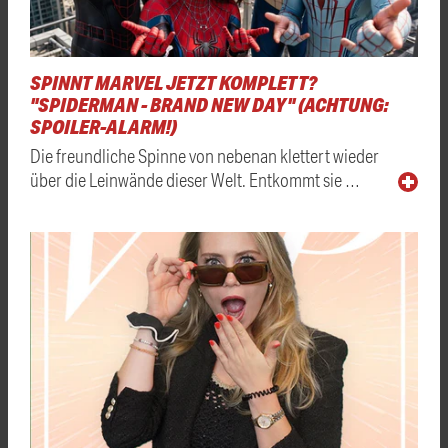
SPINNT MARVEL JETZT KOMPLETT?
"SPIDERMAN - BRAND NEW DAY" (ACHTUNG:
SPOILER-ALARM!)
Die freundliche Spinne von nebenan klettert wieder
über die Leinwände dieser Welt. Entkommt sie …