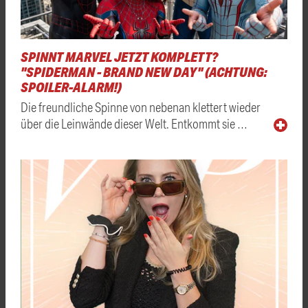
SPINNT MARVEL JETZT KOMPLETT?
"SPIDERMAN - BRAND NEW DAY" (ACHTUNG:
SPOILER-ALARM!)
Die freundliche Spinne von nebenan klettert wieder
über die Leinwände dieser Welt. Entkommt sie …