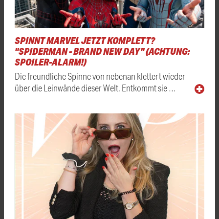
SPINNT MARVEL JETZT KOMPLETT?
"SPIDERMAN - BRAND NEW DAY" (ACHTUNG:
SPOILER-ALARM!)
Die freundliche Spinne von nebenan klettert wieder
über die Leinwände dieser Welt. Entkommt sie …