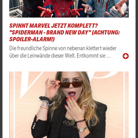
SPINNT MARVEL JETZT KOMPLETT?
"SPIDERMAN - BRAND NEW DAY" (ACHTUNG:
SPOILER-ALARM!)
Die freundliche Spinne von nebenan klettert wieder
über die Leinwände dieser Welt. Entkommt sie …