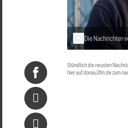
Die Nachrichten 
play_arrow
Stündlich die neusten Nachri
hier auf donau3fm.de zum na