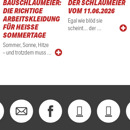
BAUSCHLAUMEIER:
DER SCHLAUMEIER
DIE RICHTIGE
VOM 11.06.2026
ARBEITSKLEIDUNG
Egal wie blöd sie
FÜR HEISSE S
scheint… der …
OMMERTAGE
Sommer, Sonne, Hitze
– und trotzdem muss …