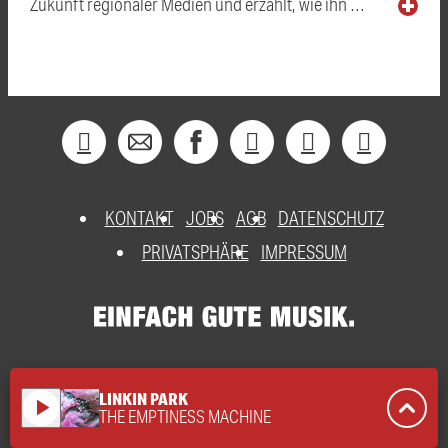
Zukunft regionaler Medien und erzählt, wie ihn …
KONTAKT
JOBS
AGB
DATENSCHUTZ
PRIVATSPHÄRE
IMPRESSUM
LINKIN PARK
play_arrow
THE EMPTINESS MACHINE