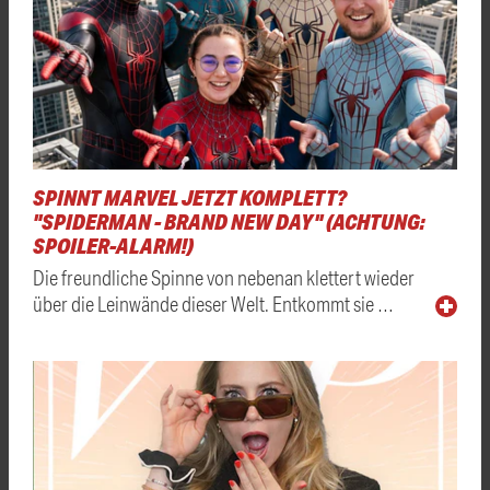
SPINNT MARVEL JETZT KOMPLETT?
"SPIDERMAN - BRAND NEW DAY" (ACHTUNG:
SPOILER-ALARM!)
Die freundliche Spinne von nebenan klettert wieder
über die Leinwände dieser Welt. Entkommt sie …