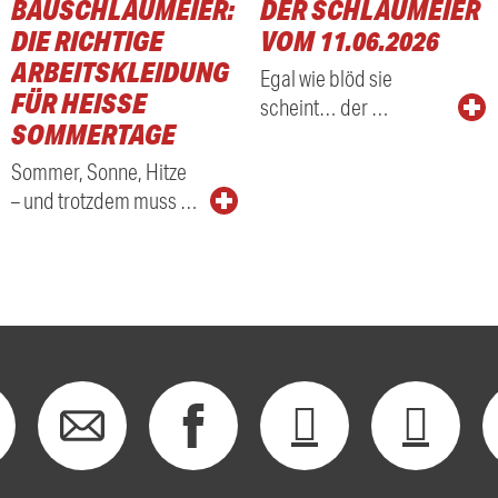
BAUSCHLAUMEIER:
DER SCHLAUMEIER
DIE RICHTIGE
VOM 11.06.2026
ARBEITSKLEIDUNG
Egal wie blöd sie
FÜR HEISSE S
scheint… der …
OMMERTAGE
Sommer, Sonne, Hitze
– und trotzdem muss …