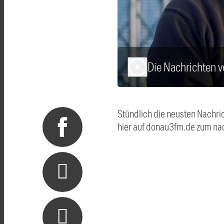
Die Nachrichten 
play_arrow
Stündlich die neusten Nachri
hier auf donau3fm.de zum na