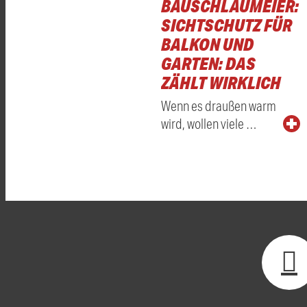
BAUSCHLAUMEIER:
SICHTSCHUTZ FÜR
BALKON UND
GARTEN: DAS
ZÄHLT WIRKLICH
Wenn es draußen warm
wird, wollen viele …