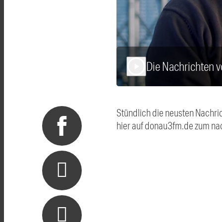
Die Nachrichten 
play_arrow
Stündlich die neusten Nachri
hier auf donau3fm.de zum na