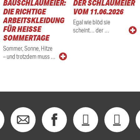
BAUSCHLAUMEIER:
DER SCHLAUMEIER
DIE RICHTIGE
VOM 11.06.2026
ARBEITSKLEIDUNG
Egal wie blöd sie
FÜR HEISSE S
scheint… der …
OMMERTAGE
Sommer, Sonne, Hitze
– und trotzdem muss …