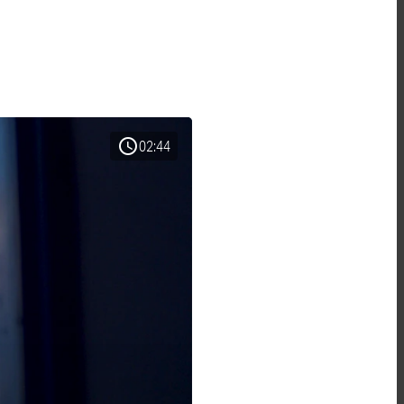
schedule
02:44