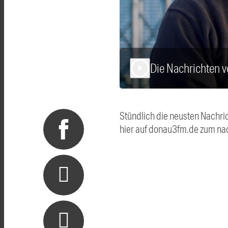
Die Nachrichten 
play_arrow
Stündlich die neusten Nachri
hier auf donau3fm.de zum na