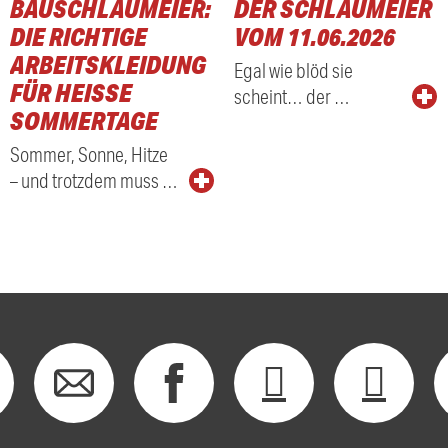
BAUSCHLAUMEIER:
DER SCHLAUMEIER
DIE RICHTIGE
VOM 11.06.2026
ARBEITSKLEIDUNG
Egal wie blöd sie
FÜR HEISSE S
scheint… der …
OMMERTAGE
Sommer, Sonne, Hitze
– und trotzdem muss …