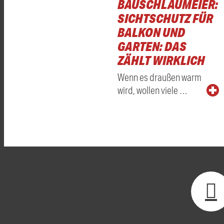
BAUSCHLAUMEIER:
SICHTSCHUTZ FÜR
BALKON UND
GARTEN: DAS
ZÄHLT WIRKLICH
Wenn es draußen warm
wird, wollen viele …