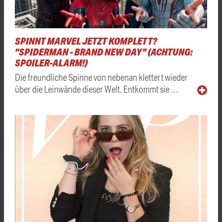
SPINNT MARVEL JETZT KOMPLETT?
"SPIDERMAN - BRAND NEW DAY" (ACHTUNG:
SPOILER-ALARM!)
Die freundliche Spinne von nebenan klettert wieder
über die Leinwände dieser Welt. Entkommt sie …