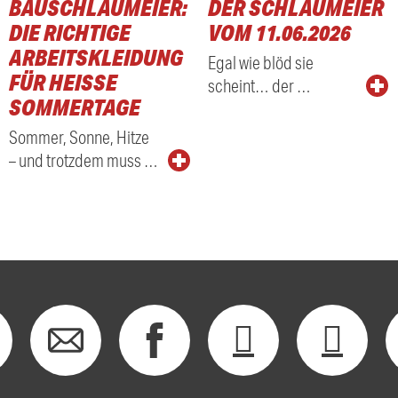
BAUSCHLAUMEIER:
DER SCHLAUMEIER
DIE RICHTIGE
VOM 11.06.2026
ARBEITSKLEIDUNG
Egal wie blöd sie
FÜR HEISSE S
scheint… der …
OMMERTAGE
Sommer, Sonne, Hitze
– und trotzdem muss …