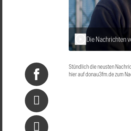
Die Nachrichten 
play_arrow
Stündlich die neusten Nachri
hier auf donau3fm.de zum Na