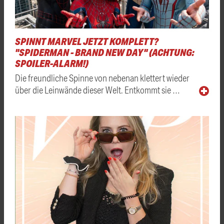
SPINNT MARVEL JETZT KOMPLETT?
"SPIDERMAN - BRAND NEW DAY" (ACHTUNG:
SPOILER-ALARM!)
Die freundliche Spinne von nebenan klettert wieder
über die Leinwände dieser Welt. Entkommt sie …