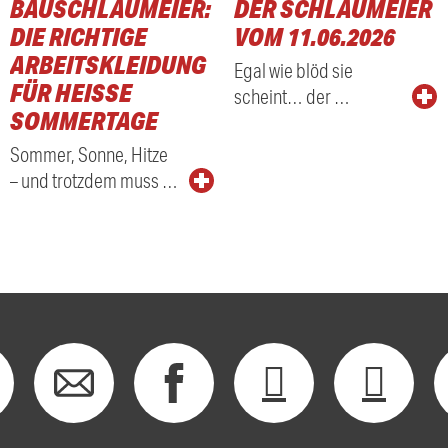
BAUSCHLAUMEIER:
DER SCHLAUMEIER
DIE RICHTIGE
VOM 11.06.2026
ARBEITSKLEIDUNG
Egal wie blöd sie
FÜR HEISSE S
scheint… der …
OMMERTAGE
Sommer, Sonne, Hitze
– und trotzdem muss …