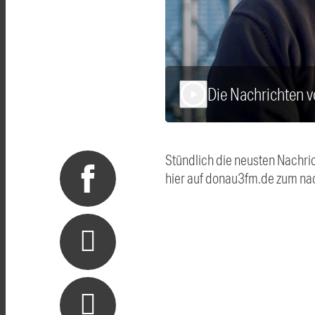
Die Nachrichten 
play_arrow
Stündlich die neusten Nachri
hier auf donau3fm.de zum na