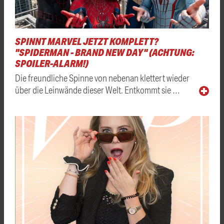
SPINNT MARVEL JETZT KOMPLETT?
"SPIDERMAN - BRAND NEW DAY" (ACHTUNG:
SPOILER-ALARM!)
Die freundliche Spinne von nebenan klettert wieder
über die Leinwände dieser Welt. Entkommt sie …