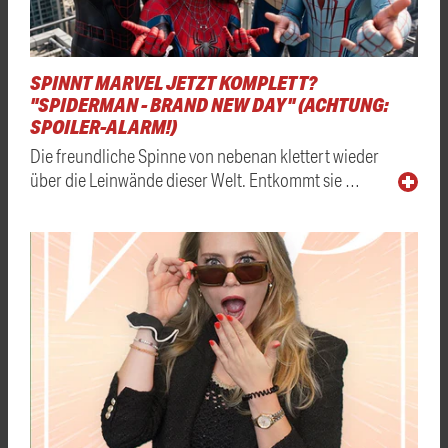
SPINNT MARVEL JETZT KOMPLETT?
"SPIDERMAN - BRAND NEW DAY" (ACHTUNG:
SPOILER-ALARM!)
Die freundliche Spinne von nebenan klettert wieder
über die Leinwände dieser Welt. Entkommt sie …