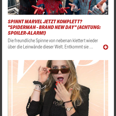
SPINNT MARVEL JETZT KOMPLETT?
"SPIDERMAN - BRAND NEW DAY" (ACHTUNG:
SPOILER-ALARM!)
Die freundliche Spinne von nebenan klettert wieder
über die Leinwände dieser Welt. Entkommt sie …