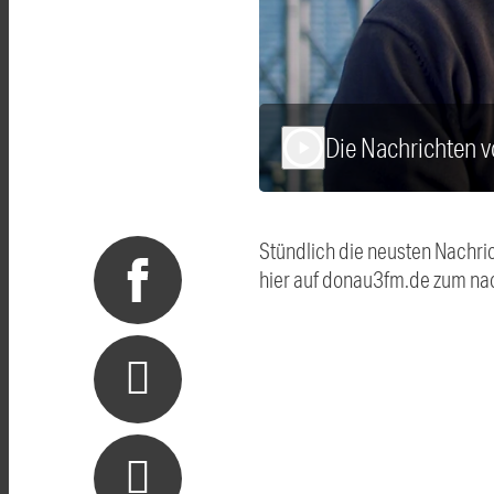
Die Nachrichten 
play_arrow
Stündlich die neusten Nachri
hier auf donau3fm.de zum na