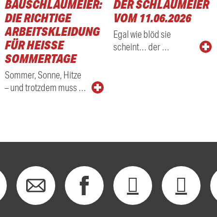
BAUSCHLAUMEIER:
DER SCHLAUMEIER
DIE RICHTIGE
VOM 11.06.2026
ARBEITSKLEIDUNG
Egal wie blöd sie
FÜR HEISSE S
scheint… der …
OMMERTAGE
Sommer, Sonne, Hitze
– und trotzdem muss …