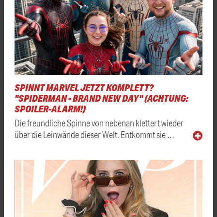
SPINNT MARVEL JETZT KOMPLETT?
"SPIDERMAN - BRAND NEW DAY" (ACHTUNG:
SPOILER-ALARM!)
Die freundliche Spinne von nebenan klettert wieder
über die Leinwände dieser Welt. Entkommt sie …