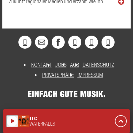
Zukunft regionaler Medien und erzählt, wie ihn …
KONTAKT
JOBS
AGB
DATENSCHUTZ
PRIVATSPHÄRE
IMPRESSUM
TLC
play_arrow
WATERFALLS