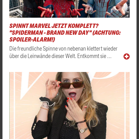
SPINNT MARVEL JETZT KOMPLETT?
"SPIDERMAN - BRAND NEW DAY" (ACHTUNG:
SPOILER-ALARM!)
Die freundliche Spinne von nebenan klettert wieder
über die Leinwände dieser Welt. Entkommt sie …