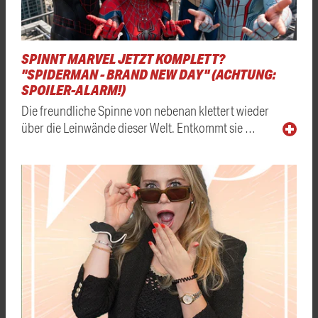
SPINNT MARVEL JETZT KOMPLETT?
"SPIDERMAN - BRAND NEW DAY" (ACHTUNG:
SPOILER-ALARM!)
Die freundliche Spinne von nebenan klettert wieder
über die Leinwände dieser Welt. Entkommt sie …