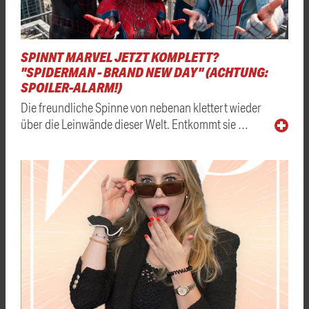
SPINNT MARVEL JETZT KOMPLETT?
"SPIDERMAN - BRAND NEW DAY" (ACHTUNG:
SPOILER-ALARM!)
Die freundliche Spinne von nebenan klettert wieder
über die Leinwände dieser Welt. Entkommt sie …