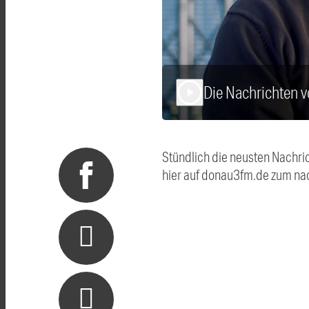
Die Nachrichten
play_arrow
Stündlich die neusten Nachri
hier auf donau3fm.de zum na