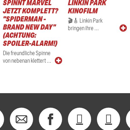
SPINNT MARVEL
LINKIN PARK
JETZT KOMPLETT?
KINOFILM
"SPIDERMAN -
🎬🎸 Linkin Park
BRAND NEW DAY"
bringen ihre …
(ACHTUNG:
SPOILER-ALARM!)
Die freundliche Spinne
von nebenan klettert …