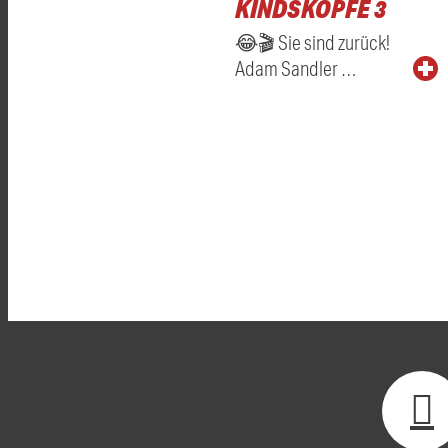
KINDSKÖPFE 3
😂🎬 Sie sind zurück!
Adam Sandler …