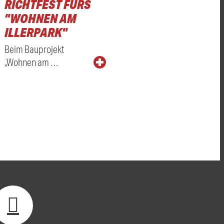
RICHTFEST FÜRS
"WOHNEN AM
ILLERPARK"
Beim Bauprojekt
„Wohnen am …