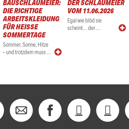
BAUSCHLAUMEIER:
DER SCHLAUMEIER
DIE RICHTIGE
VOM 11.06.2026
ARBEITSKLEIDUNG
Egal wie blöd sie
FÜR HEISSE S
scheint… der …
OMMERTAGE
Sommer, Sonne, Hitze
– und trotzdem muss …