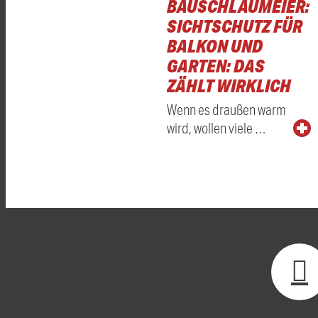
BAUSCHLAUMEIER:
SICHTSCHUTZ FÜR
BALKON UND
GARTEN: DAS
ZÄHLT WIRKLICH
Wenn es draußen warm
wird, wollen viele …