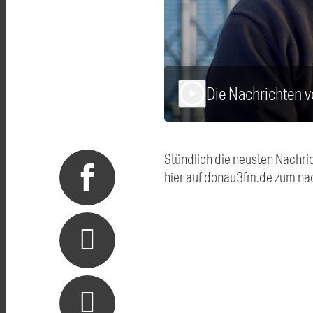
Die Nachrichten 
play_arrow
Stündlich die neusten Nachri
hier auf donau3fm.de zum na