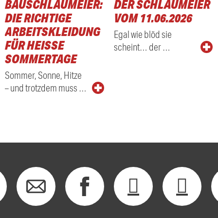
BAUSCHLAUMEIER:
DER SCHLAUMEIER
DIE RICHTIGE
VOM 11.06.2026
ARBEITSKLEIDUNG
Egal wie blöd sie
FÜR HEISSE S
scheint… der …
OMMERTAGE
Sommer, Sonne, Hitze
– und trotzdem muss …