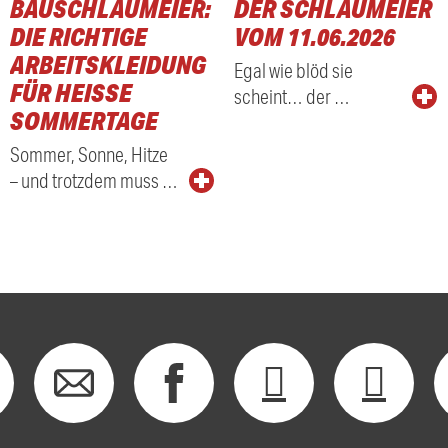
BAUSCHLAUMEIER:
DER SCHLAUMEIER
DIE RICHTIGE
VOM 11.06.2026
ARBEITSKLEIDUNG
Egal wie blöd sie
FÜR HEISSE S
scheint… der …
OMMERTAGE
Sommer, Sonne, Hitze
– und trotzdem muss …