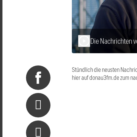
Die Nachrichten 
play_arrow
Stündlich die neusten Nachri
hier auf donau3fm.de zum na