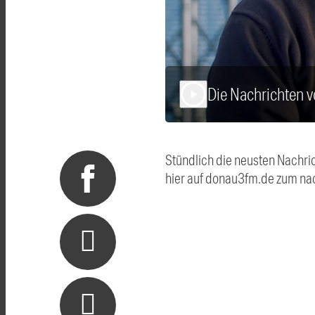
Die Nachrichten 
play_arrow
Stündlich die neusten Nachri
hier auf donau3fm.de zum na