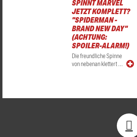
SPINNT MARVEL
JETZT KOMPLETT?
"SPIDERMAN -
BRAND NEW DAY"
(ACHTUNG:
SPOILER-ALARM!)
Die freundliche Spinne
von nebenan klettert …