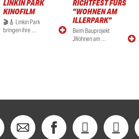
LINKIN PARK
RICHTFEST FÜRS
KINOFILM
"WOHNEN AM
ILLERPARK"
🎬🎸 Linkin Park
bringen ihre …
Beim Bauprojekt
„Wohnen am …