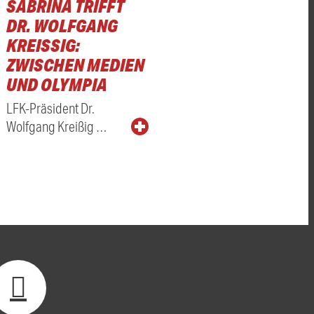
SABRINA TRIFFT
DR. WOLFGANG
KREISSIG: Z
WISCHEN MEDIEN U
ND OLYMPIA
LFK-Präsident Dr.
Wolfgang Kreißig …