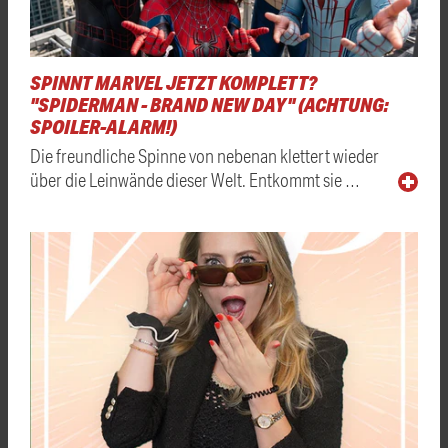
SPINNT MARVEL JETZT KOMPLETT?
"SPIDERMAN - BRAND NEW DAY" (ACHTUNG:
SPOILER-ALARM!)
Die freundliche Spinne von nebenan klettert wieder
über die Leinwände dieser Welt. Entkommt sie …