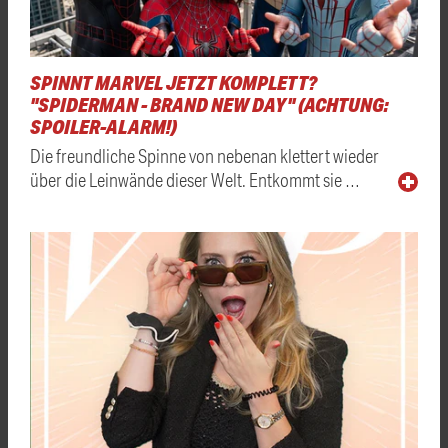
SPINNT MARVEL JETZT KOMPLETT?
"SPIDERMAN - BRAND NEW DAY" (ACHTUNG:
SPOILER-ALARM!)
Die freundliche Spinne von nebenan klettert wieder
über die Leinwände dieser Welt. Entkommt sie …