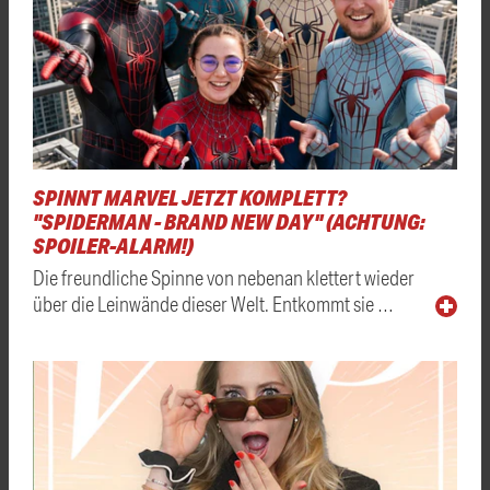
SPINNT MARVEL JETZT KOMPLETT?
"SPIDERMAN - BRAND NEW DAY" (ACHTUNG:
SPOILER-ALARM!)
Die freundliche Spinne von nebenan klettert wieder
über die Leinwände dieser Welt. Entkommt sie …