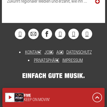
Zukunft regionaler Medien und erzählt, wie ihn …
KONTAKT
JOBS
AGB
DATENSCHUTZ
PRIVATSPHÄRE
IMPRESSUM
FIVE
play_arrow
KEEP ON MOVIN'