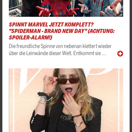
SPINNT MARVEL JETZT KOMPLETT?
"SPIDERMAN - BRAND NEW DAY" (ACHTUNG:
SPOILER-ALARM!)
Die freundliche Spinne von nebenan klettert wieder
über die Leinwände dieser Welt. Entkommt sie …