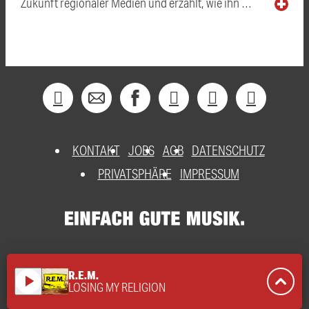
Zukunft regionaler Medien und erzählt, wie ihn …
KONTAKT
JOBS
AGB
DATENSCHUTZ
PRIVATSPHÄRE
IMPRESSUM
R.E.M.
play_arrow
LOSING MY RELIGION