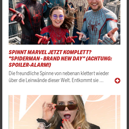
SPINNT MARVEL JETZT KOMPLETT?
"SPIDERMAN - BRAND NEW DAY" (ACHTUNG:
SPOILER-ALARM!)
Die freundliche Spinne von nebenan klettert wieder
über die Leinwände dieser Welt. Entkommt sie …