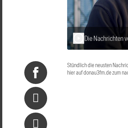
Die Nachrichten 
play_arrow
Stündlich die neusten Nachri
hier auf donau3fm.de zum na