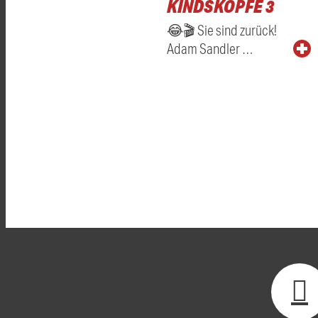
KINDSKÖPFE 3
😂🎬 Sie sind zurück!
Adam Sandler …