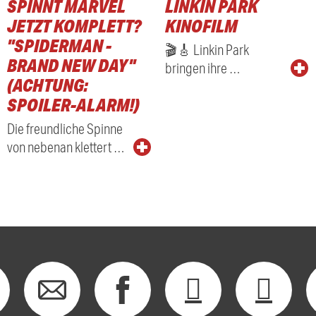
SPINNT MARVEL
LINKIN PARK
JETZT KOMPLETT?
KINOFILM
"SPIDERMAN -
🎬🎸 Linkin Park
BRAND NEW DAY"
bringen ihre …
(ACHTUNG:
SPOILER-ALARM!)
Die freundliche Spinne
von nebenan klettert …