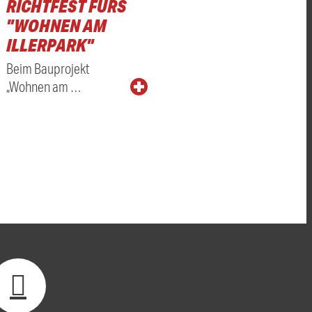
RICHTFEST FÜRS
"WOHNEN AM
ILLERPARK"
Beim Bauprojekt
„Wohnen am …