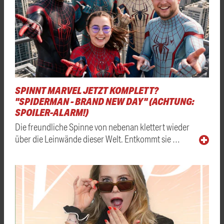
SPINNT MARVEL JETZT KOMPLETT?
"SPIDERMAN - BRAND NEW DAY" (ACHTUNG:
SPOILER-ALARM!)
Die freundliche Spinne von nebenan klettert wieder
über die Leinwände dieser Welt. Entkommt sie …