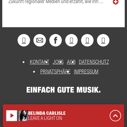
Zukunft regionaler Medien und erzählt, wie ihn …
KONTAKT
JOBS
AGB
DATENSCHUTZ
PRIVATSPHÄRE
IMPRESSUM
BELINDA CARLISLE
play_arrow
LEAVE A LIGHT ON