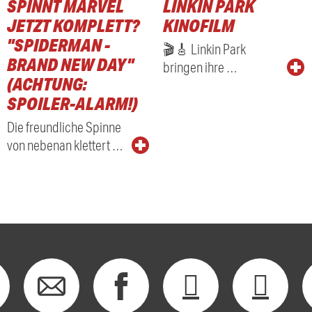
SPINNT MARVEL
LINKIN PARK
JETZT KOMPLETT?
KINOFILM
"SPIDERMAN -
🎬🎸 Linkin Park
BRAND NEW DAY"
bringen ihre …
(ACHTUNG:
SPOILER-ALARM!)
Die freundliche Spinne
von nebenan klettert …