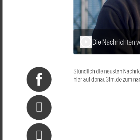
Die Nachrichten 
play_arrow
Stündlich die neusten Nachri
hier auf donau3fm.de zum na