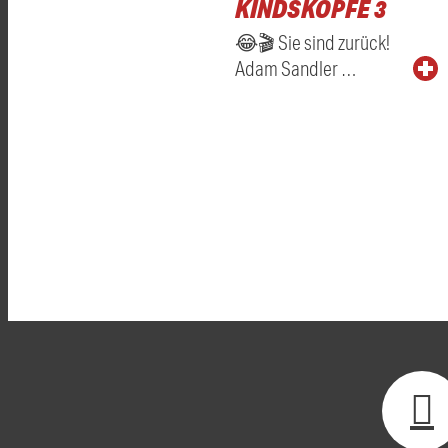
KINDSKÖPFE 3
😂🎬 Sie sind zurück!
Adam Sandler …