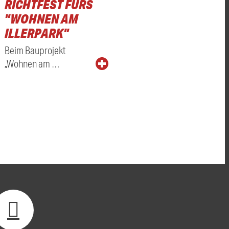
RICHTFEST FÜRS
"WOHNEN AM
ILLERPARK"
Beim Bauprojekt
„Wohnen am …