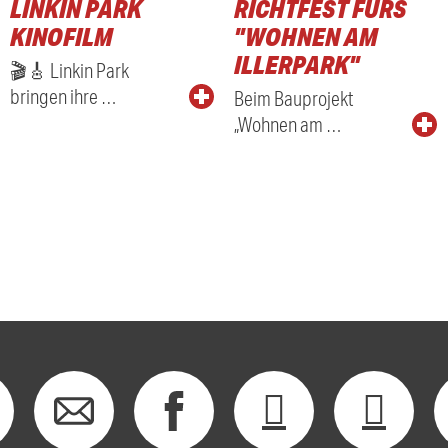
LINKIN PARK
RICHTFEST FÜRS
KINOFILM
"WOHNEN AM
ILLERPARK"
🎬🎸 Linkin Park
bringen ihre …
Beim Bauprojekt
„Wohnen am …