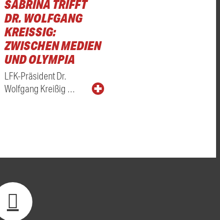
SABRINA TRIFFT
DR. WOLFGANG
KREISSIG: Z
WISCHEN MEDIEN U
ND OLYMPIA
LFK-Präsident Dr.
Wolfgang Kreißig …