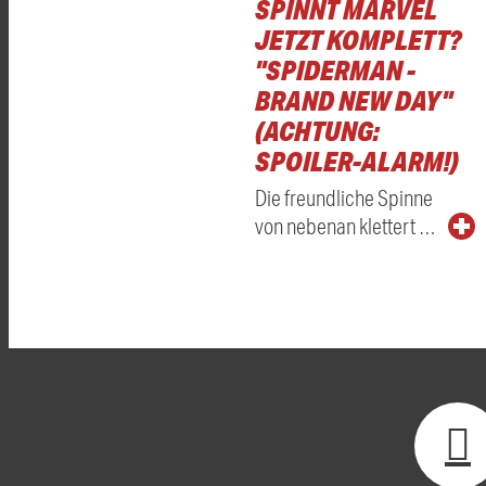
SPINNT MARVEL
JETZT KOMPLETT?
"SPIDERMAN -
BRAND NEW DAY"
(ACHTUNG:
SPOILER-ALARM!)
Die freundliche Spinne
von nebenan klettert …