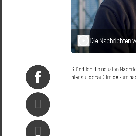
Die Nachrichten 
play_arrow
Stündlich die neusten Nachri
hier auf donau3fm.de zum na