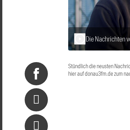
Die Nachrichten 
play_arrow
Stündlich die neusten Nachri
hier auf donau3fm.de zum na