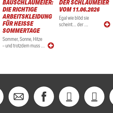
BAUSCHLAUMEIER:
DER SCHLAUMEIER
DIE RICHTIGE
VOM 11.06.2026
ARBEITSKLEIDUNG
Egal wie blöd sie
FÜR HEISSE S
scheint… der …
OMMERTAGE
Sommer, Sonne, Hitze
– und trotzdem muss …