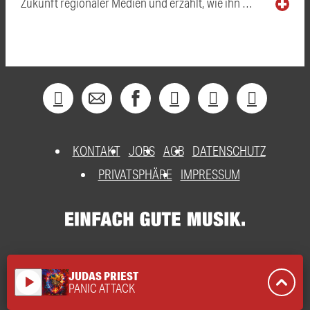
Zukunft regionaler Medien und erzählt, wie ihn …
KONTAKT
JOBS
AGB
DATENSCHUTZ
PRIVATSPHÄRE
IMPRESSUM
JUDAS PRIEST
play_arrow
PANIC ATTACK