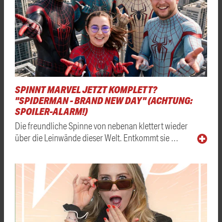
SPINNT MARVEL JETZT KOMPLETT?
"SPIDERMAN - BRAND NEW DAY" (ACHTUNG:
SPOILER-ALARM!)
Die freundliche Spinne von nebenan klettert wieder
über die Leinwände dieser Welt. Entkommt sie …