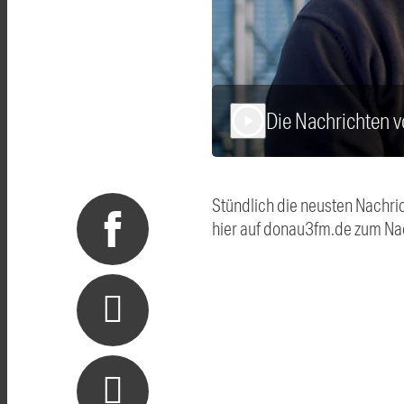
Die Nachrichten 
play_arrow
Stündlich die neusten Nachri
hier auf donau3fm.de zum Na