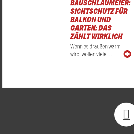
BAUSCHLAUMEIER:
SICHTSCHUTZ FÜR
BALKON UND
GARTEN: DAS
ZÄHLT WIRKLICH
Wenn es draußen warm
wird, wollen viele …