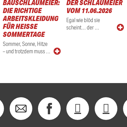
BAUSCHLAUMEIER:
DER SCHLAUMEIER
DIE RICHTIGE
VOM 11.06.2026
ARBEITSKLEIDUNG
Egal wie blöd sie
FÜR HEISSE S
scheint… der …
OMMERTAGE
Sommer, Sonne, Hitze
– und trotzdem muss …