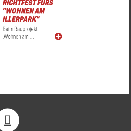
RICHTFEST FÜRS
"WOHNEN AM
ILLERPARK"
Beim Bauprojekt
„Wohnen am …