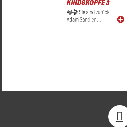
KINDSKÖPFE 3
😂🎬 Sie sind zurück!
Adam Sandler …