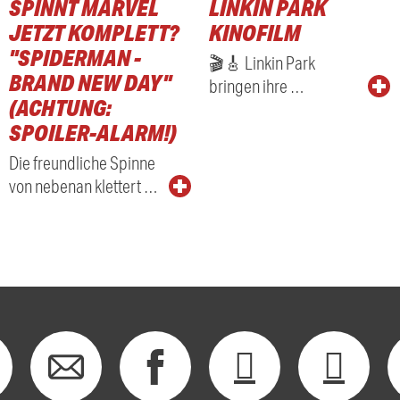
SPINNT MARVEL
LINKIN PARK
JETZT KOMPLETT?
KINOFILM
"SPIDERMAN -
🎬🎸 Linkin Park
BRAND NEW DAY"
bringen ihre …
(ACHTUNG:
SPOILER-ALARM!)
Die freundliche Spinne
von nebenan klettert …