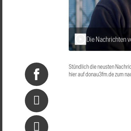
Die Nachrichten 
play_arrow
Stündlich die neusten Nachri
hier auf donau3fm.de zum na