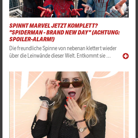
SPINNT MARVEL JETZT KOMPLETT?
"SPIDERMAN - BRAND NEW DAY" (ACHTUNG:
SPOILER-ALARM!)
Die freundliche Spinne von nebenan klettert wieder
über die Leinwände dieser Welt. Entkommt sie …