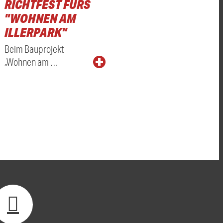
RICHTFEST FÜRS
"WOHNEN AM
ILLERPARK"
Beim Bauprojekt
„Wohnen am …