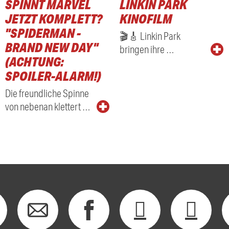
SPINNT MARVEL
LINKIN PARK
JETZT KOMPLETT?
KINOFILM
"SPIDERMAN -
🎬🎸 Linkin Park
BRAND NEW DAY"
bringen ihre …
(ACHTUNG:
SPOILER-ALARM!)
Die freundliche Spinne
von nebenan klettert …