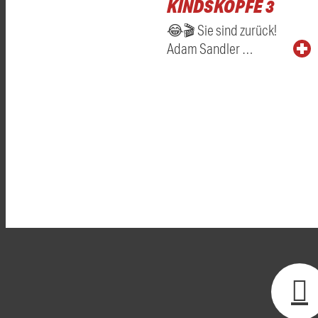
KINDSKÖPFE 3
😂🎬 Sie sind zurück!
Adam Sandler …