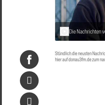
Die Nachrichten 
play_arrow
Stündlich die neusten Nachri
hier auf donau3fm.de zum na