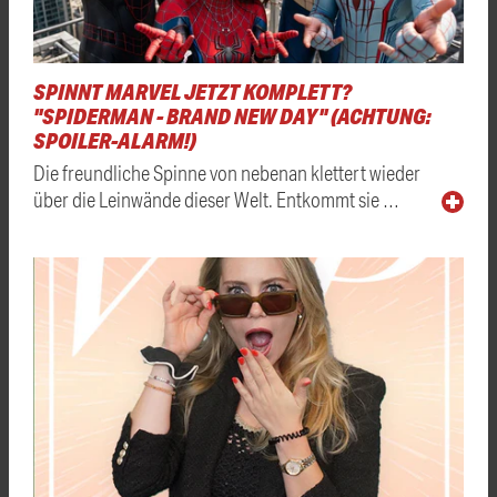
SPINNT MARVEL JETZT KOMPLETT?
"SPIDERMAN - BRAND NEW DAY" (ACHTUNG:
SPOILER-ALARM!)
Die freundliche Spinne von nebenan klettert wieder
über die Leinwände dieser Welt. Entkommt sie …